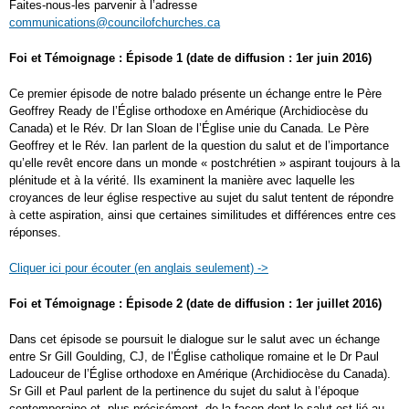
Faites-nous-les parvenir à l’adresse
communications@councilofchurches.ca
Foi et Témoignage : Épisode 1 (date de diffusion : 1
er
juin 2016)
Ce premier épisode de notre balado présente un échange entre le Père
Geoffrey Ready de l’Église orthodoxe en Amérique (Archidiocèse du
Canada) et le Rév. D
r
Ian Sloan de l’Église unie du Canada. Le Père
Geoffrey et le Rév. Ian parlent de la question du salut et de l’importance
qu’elle revêt encore dans un monde « postchrétien » aspirant toujours à la
plénitude et à la vérité. Ils examinent la manière avec laquelle les
croyances de leur église respective au sujet du salut tentent de répondre
à cette aspiration, ainsi que certaines similitudes et différences entre ces
réponses.
Cliquer ici pour écouter (en anglais seulement) ->
Foi et Témoignage : Épisode 2 (date de diffusion : 1
er
juillet 2016)
Dans cet épisode se poursuit le dialogue sur le salut avec un échange
entre S
r
Gill Goulding, CJ, de l’Église catholique romaine et le D
r
Paul
Ladouceur de l’Église orthodoxe en Amérique (Archidiocèse du Canada).
S
r
Gill et Paul parlent de la pertinence du sujet du salut à l’époque
contemporaine et, plus précisément, de la façon dont le salut est lié au