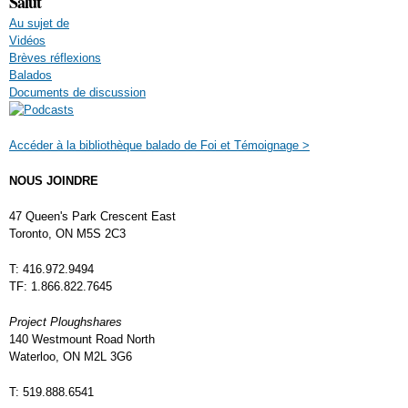
Salut
Au sujet de
Vidéos
Brèves réflexions
Balados
Documents de discussion
Accéder à la bibliothèque balado de Foi et Témoignage >
NOUS JOINDRE
47 Queen's Park Crescent East
Toronto, ON M5S 2C3
T: 416.972.9494
TF: 1.866.822.7645
Project Ploughshares
140 Westmount Road North
Waterloo, ON M2L 3G6
T: 519.888.6541